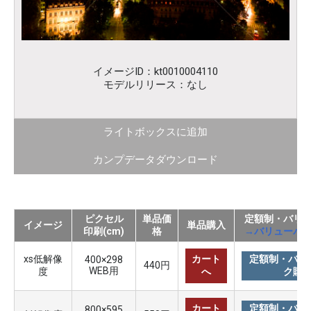
イメージID：kt0010004110
モデルリリース：なし
ライトボックスに追加
カンプデータダウンロード
ピクセル
単品価
定額制・バリ
イメージ
単品購入
印刷(cm)
格
→バリューパ
xs低解像
カート
定額制・バリ
400×298
440円
WEB用
度
へ
ク購
カート
定額制・バリ
800×595