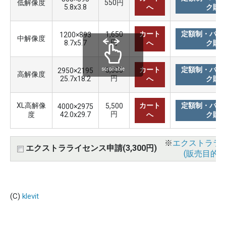
低解像度
550円
5.8x3.8
へ
ク購
カート
定額制・バリ
1,650
1200×893
中解像度
円
8.7x5.7
へ
ク購
カート
定額制・バリ
3,300
scrollable
2950×2195
高解像度
円
25.7x18.2
へ
ク購
XL高解像
カート
定額制・バリ
5,500
4000×2975
円
度
42.0x29.7
へ
ク購
※
エクストララ
エクストラライセンス申請(3,300円)
(販売目的使
(C)
klevit