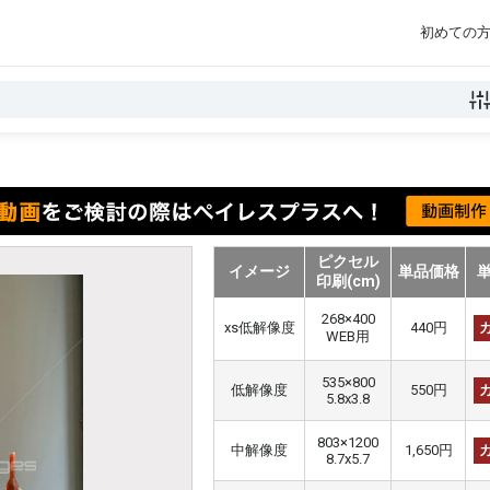
初めての
ピクセル
イメージ
単品価格
印刷(cm)
268×400
xs低解像度
440円
WEB用
535×800
低解像度
550円
5.8x3.8
803×1200
中解像度
1,650円
8.7x5.7