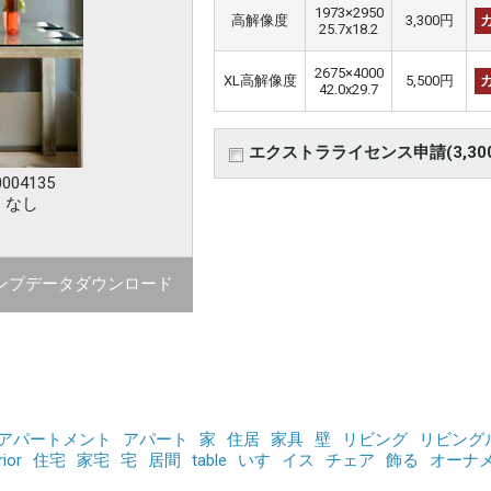
1973×2950
高解像度
3,300円
25.7x18.2
2675×4000
XL高解像度
5,500円
42.0x29.7
エクストラライセンス申請(3,30
004135
：なし
ンプデータダウンロード
アパートメント
アパート
家
住居
家具
壁
リビング
リビング
rior
住宅
家宅
宅
居間
table
いす
イス
チェア
飾る
オーナ