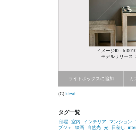
イメージID：kt0010
モデルリリース
ライトボックスに追加
カ
(C)
klevit
タグ一覧
部屋
室内
インテリア
マンション
ブジェ
絵画
自然光
光
日差し
inte