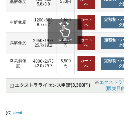
低解像度
550円
5.8x3.8
へ
ク購
カート
定額制・バリ
1,650
1200×803
中解像度
円
8.7x5.7
へ
ク購
カート
定額制・バリ
3,300
scrollable
2950×1973
高解像度
円
25.7x18.2
へ
ク購
XL高解像
カート
定額制・バリ
5,500
4000×2675
円
度
42.0x29.7
へ
ク購
※
エクストララ
エクストラライセンス申請(3,300円)
(販売目的使
(C)
klevit