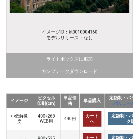
イメージID：kt0010004160
モデルリリース：なし
ライトボックスに追加
カンプデータダウンロード
ピクセル
単品価
定額制・バリ
イメージ
単品購入
印刷(cm)
格
→バリューパ
xs低解像
カート
定額制・バリ
400×268
440円
WEB用
度
へ
ク購
カート
定額制・バリ
800×535