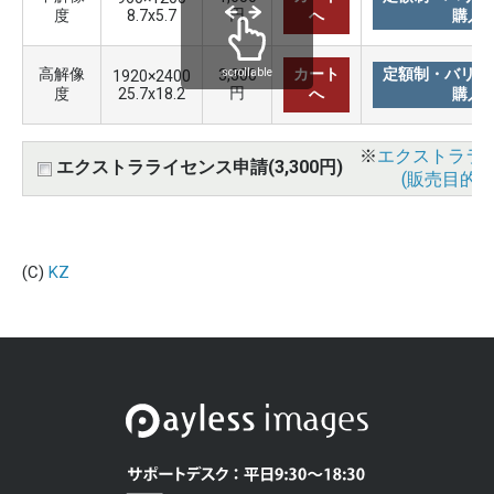
円
度
8.7x5.7
へ
購入
高解像
カート
定額制・バリュ
3,300
scrollable
1920×2400
円
度
25.7x18.2
へ
購入
※
エクストララ
エクストラライセンス申請(3,300円)
(販売目的使
(C)
KZ