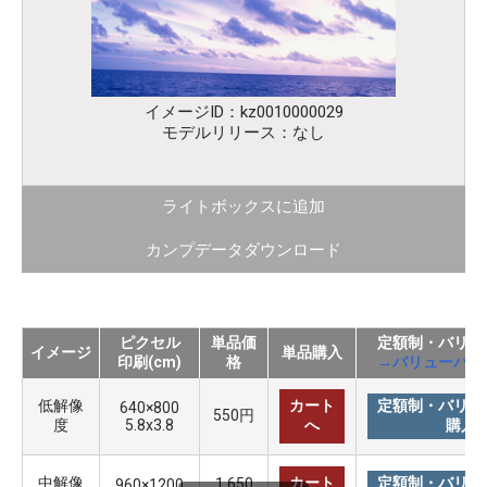
イメージID：kz0010000029
モデルリリース：なし
ライトボックスに追加
カンプデータダウンロード
ピクセル
単品価
定額制・バリュ
イメージ
単品購入
印刷(cm)
格
→バリューパッ
低解像
カート
定額制・バリュ
640×800
550円
度
5.8x3.8
へ
購入
中解像
カート
定額制・バリュ
1,650
960×1200