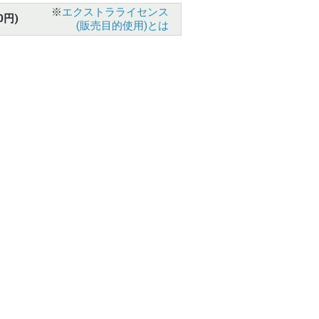
※
エクストラライセンス
0円)
(販売目的使用)とは