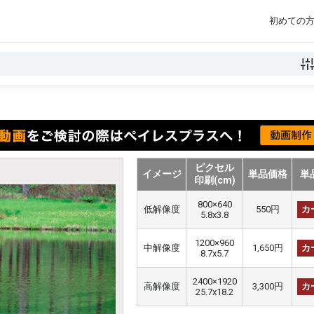
初めての
ピクセル
イメージ
単品価格
単
印刷(cm)
800×640
低解像度
550円
カ
5.8x3.8
1200×960
中解像度
1,650円
カ
8.7x5.7
2400×1920
高解像度
3,300円
カ
25.7x18.2