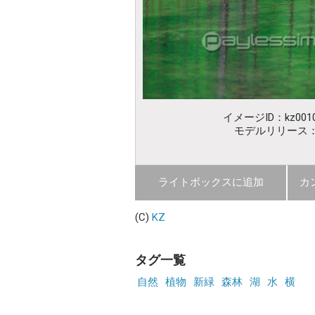
イメージID：kz0010
モデルリリース
ライトボックスに追加
カ
(C)
KZ
タグ一覧
自然
植物
新緑
森林
湖
水
横