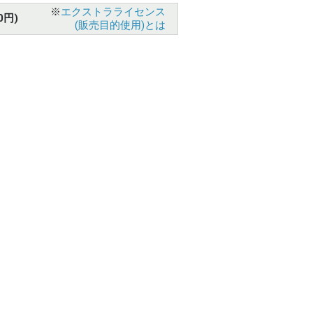
※
エクストラライセンス
0円)
(販売目的使用)とは