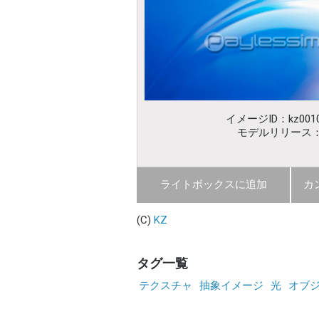
イメージID：kz0010
モデルリリース
ライトボックスに追加
カ
(C)
KZ
タグ一覧
テクスチャ
抽象イメージ
光
オブ