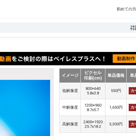
初めての
ピクセル
イメージ
単品価格
単
印刷(cm)
800×640
低解像度
550円
カ
5.8x3.8
1200×960
中解像度
1,650円
カ
8.7x5.7
2400×1920
高解像度
3,300円
カ
25.7x18.2