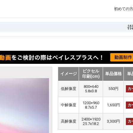
初めての
ピクセル
イメージ
単品価格
単
印刷(cm)
800×640
低解像度
550円
カ
5.8x3.8
1200×960
中解像度
1,650円
カ
8.7x5.7
2400×1920
高解像度
3,300円
カ
25.7x18.2