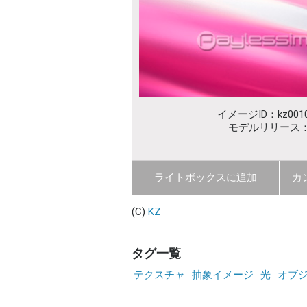
イメージID：kz0010
モデルリリース
ライトボックスに追加
カ
(C)
KZ
タグ一覧
テクスチャ
抽象イメージ
光
オブ