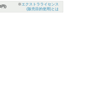
※
エクストラライセンス
0円)
(販売目的使用)とは