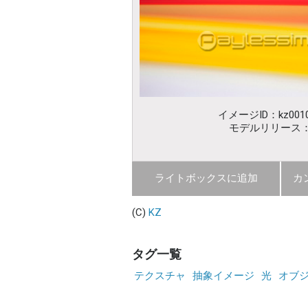
イメージID：kz0010
モデルリリース
ライトボックスに追加
カ
(C)
KZ
タグ一覧
テクスチャ
抽象イメージ
光
オブ