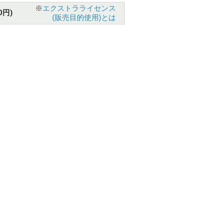
※
エクストラライセンス
0円)
(販売目的使用)とは