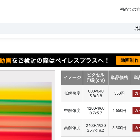
初めての
ピクセル
イメージ
単品価格
単
印刷(cm)
800×640
低解像度
550円
カ
5.8x3.8
1200×960
中解像度
1,650円
カ
8.7x5.7
2400×1920
高解像度
3,300円
カ
25.7x18.2