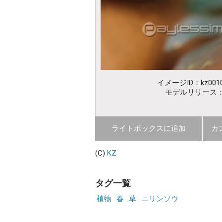
イメージID：kz0010
モデルリリース
ライトボックスに追加
カ
(C)
KZ
タグ一覧
植物
春
草
ニリンソウ