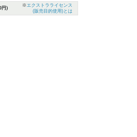
※
エクストラライセンス
0円)
(販売目的使用)とは