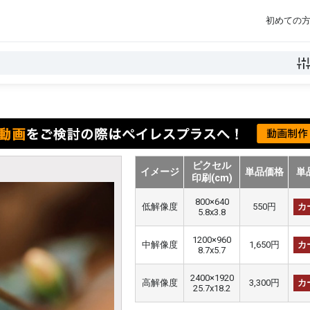
初めての
ピクセル
イメージ
単品価格
単
印刷(cm)
800×640
低解像度
550円
カ
5.8x3.8
1200×960
中解像度
1,650円
カ
8.7x5.7
2400×1920
高解像度
3,300円
カ
25.7x18.2