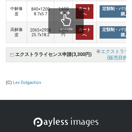
中解像
カート
定額制・バリュ
1,650
840×1200
円
度
8.7x5.7
へ
購入
高解像
カート
定額制・バリュ
3,300
scrollable
2065×2950
円
度
25.7x18.2
へ
購入
※
エクストララ
エクストラライセンス申請(3,300円)
(販売目的使
(C)
Lev Dolgachov