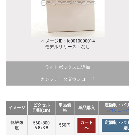
イメージID：ld0010000014
モデルリリース：なし
ライトボックスに追加
カンプデータダウンロード
ピクセル
単品価
定額制・バリュ
イメージ
単品購入
印刷(cm)
格
→バリューパッ
低解像
カート
定額制・バリュ
560×800
550円
度
5.8x3.8
へ
購入