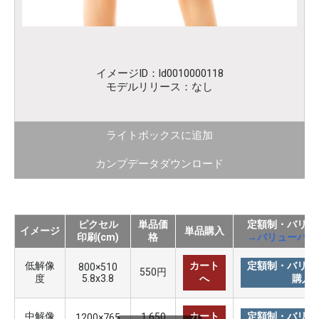
イメージID：ld0010000118
モデルリリース：なし
ライトボックスに追加
カンプデータダウンロード
ピクセル
単品価
定額制・バリュ
イメージ
単品購入
印刷(cm)
格
→バリューパッ
低解像
カート
定額制・バリュ
800×510
550円
度
5.8x3.8
へ
購入
中解像
カート
定額制・バリュ
1,650
1200×765