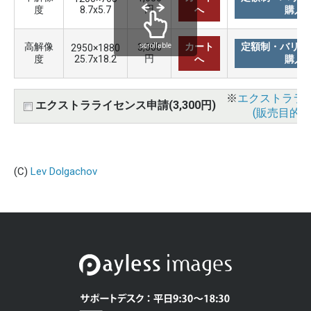
円
度
8.7x5.7
へ
購入
高解像
カート
定額制・バリュ
3,300
scrollable
2950×1880
円
度
25.7x18.2
へ
購入
※
エクストララ
エクストラライセンス申請(3,300円)
(販売目的使
(C)
Lev Dolgachov