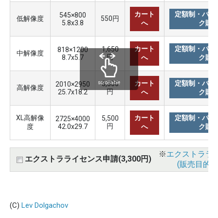
カート
定額制・バリ
545×800
低解像度
550円
5.8x3.8
へ
ク購
カート
定額制・バリ
1,650
818×1200
中解像度
円
8.7x5.7
へ
ク購
カート
定額制・バリ
3,300
scrollable
2010×2950
高解像度
円
25.7x18.2
へ
ク購
XL高解像
カート
定額制・バリ
5,500
2725×4000
円
度
42.0x29.7
へ
ク購
※
エクストララ
エクストラライセンス申請(3,300円)
(販売目的使
(C)
Lev Dolgachov