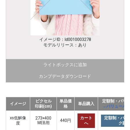
イメージID：ld0010003278
モデルリリース：あり
ライトボックスに追加
カンプデータダウンロード
ピクセル
単品価
定額制・バリ
イメージ
単品購入
印刷(cm)
格
→バリューパ
xs低解像
カート
定額制・バリ
273×400
440円
WEB用
度
へ
ク購