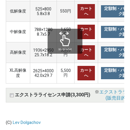
カート
定額制・バリ
525×800
低解像度
550円
5.8x3.8
へ
ク購
カート
定額制・バリ
1,650
788×1200
中解像度
円
8.7x5.7
へ
ク購
カート
定額制・バリ
3,300
scrollable
1936×2950
高解像度
円
25.7x18.2
へ
ク購
XL高解像
カート
定額制・バリ
5,500
2625×4000
円
度
42.0x29.7
へ
ク購
※
エクストララ
エクストラライセンス申請(3,300円)
(販売目的使
(C)
Lev Dolgachov