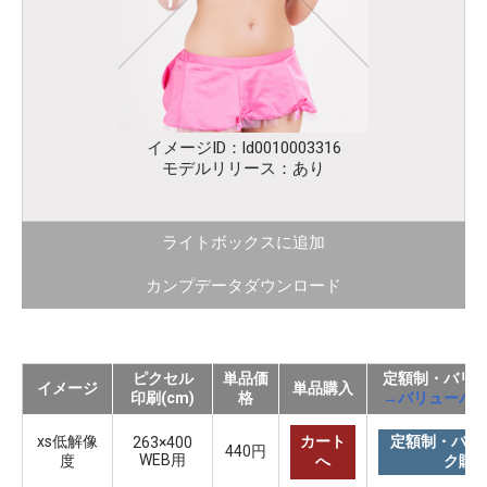
イメージID：ld0010003316
モデルリリース：あり
ライトボックスに追加
カンプデータダウンロード
ピクセル
単品価
定額制・バリ
イメージ
単品購入
印刷(cm)
格
→バリューパ
xs低解像
カート
定額制・バリ
263×400
440円
WEB用
度
へ
ク購