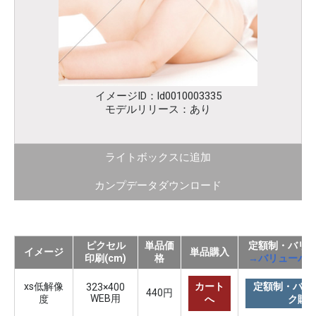
イメージID：ld0010003335
モデルリリース：あり
ライトボックスに追加
カンプデータダウンロード
ピクセル
単品価
定額制・バリ
イメージ
単品購入
印刷(cm)
格
→バリューパ
xs低解像
カート
定額制・バリ
323×400
440円
WEB用
度
へ
ク購