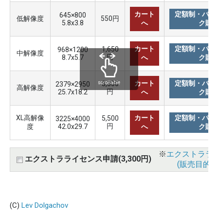
カート
定額制・バリ
645×800
低解像度
550円
5.8x3.8
へ
ク購
カート
定額制・バリ
1,650
968×1200
中解像度
円
8.7x5.7
へ
ク購
カート
定額制・バリ
3,300
scrollable
2379×2950
高解像度
円
25.7x18.2
へ
ク購
XL高解像
カート
定額制・バリ
5,500
3225×4000
円
度
42.0x29.7
へ
ク購
※
エクストララ
エクストラライセンス申請(3,300円)
(販売目的使
(C)
Lev Dolgachov