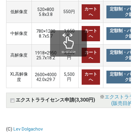
カート
定額制・バリ
520×800
低解像度
550円
5.8x3.8
へ
ク購
カート
定額制・バリ
1,650
780×1200
中解像度
円
8.7x5.7
へ
ク購
カート
定額制・バリ
3,300
scrollable
1918×2950
高解像度
円
25.7x18.2
へ
ク購
XL高解像
カート
定額制・バリ
5,500
2600×4000
円
度
42.0x29.7
へ
ク購
※
エクストララ
エクストラライセンス申請(3,300円)
(販売目的使
(C)
Lev Dolgachov