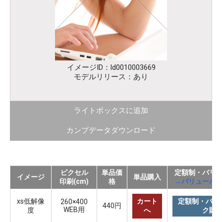
イメージID：ld0010003669
モデルリリース：あり
ライトボックスに追加
カンプデータダウンロード
ピクセル
単品価
定額制・バリ
イメージ
単品購入
印刷(cm)
格
→バリューパ
xs低解像
カート
定額制・バリ
260×400
440円
WEB用
度
へ
ク購