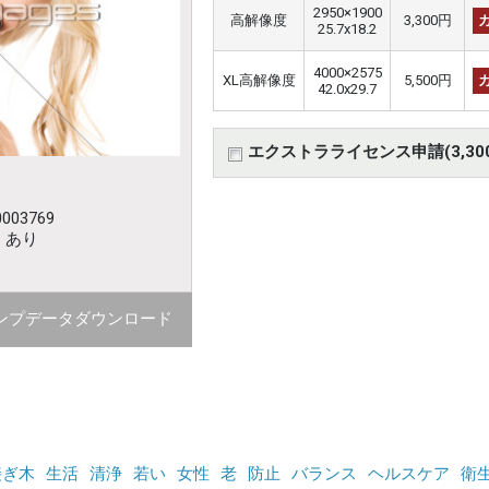
2950×1900
高解像度
3,300円
25.7x18.2
4000×2575
XL高解像度
5,500円
42.0x29.7
エクストラライセンス申請(3,30
003769
：あり
ンプデータダウンロード
接ぎ木
生活
清浄
若い
女性
老
防止
バランス
ヘルスケア
衛