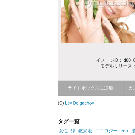
イメージID：ld0010
モデルリリース
ライトボックスに追加
カ
(C)
Lev Dolgachov
タグ一覧
女性
緑
鉱泉地
エコロジー
eco