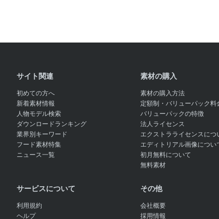
サイト関連
素材の購入
初めての方へ
素材の購入方法
新着素材情報
定額制・バリューパック料
人物モデル検索
バリューパックの特徴
ダウンロードランキング
法人ライセンス
業界別キーワード
エクストラライセンスにつ
フード素材特集
エディトリアル画像につい
ニュース一覧
初月無料について
無料素材
サービスについて
その他
利用規約
会社概要
ヘルプ
採用情報