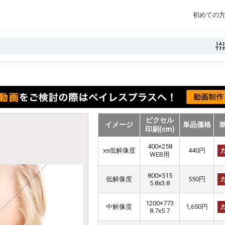
初めての
ピクセル
イメージ
単品価格
印刷(cm)
400×258
xs低解像度
440円
WEB用
800×515
低解像度
550円
5.8x3.8
1200×773
中解像度
1,650円
8.7x5.7