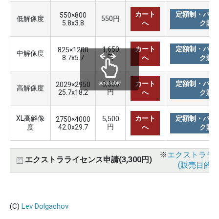
カート
定額制・バリ
550×800
低解像度
550円
5.8x3.8
へ
ク購
カート
定額制・バリ
1,650
825×1200
中解像度
円
8.7x5.7
へ
ク購
カート
定額制・バリ
3,300
scrollable
2029×2950
高解像度
円
25.7x18.2
へ
ク購
XL高解像
カート
定額制・バリ
5,500
2750×4000
円
度
42.0x29.7
へ
ク購
※
エクストララ
エクストラライセンス申請(3,300円)
(販売目的使
(C)
Lev Dolgachov