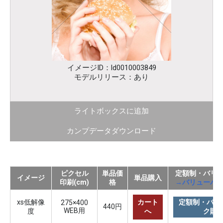
イメージID：ld0010003849
モデルリリース：あり
ライトボックスに追加
カンプデータダウンロード
ピクセル
単品価
定額制・バリ
イメージ
単品購入
印刷(cm)
格
→バリューパ
xs低解像
カート
定額制・バリ
275×400
440円
WEB用
度
へ
ク購