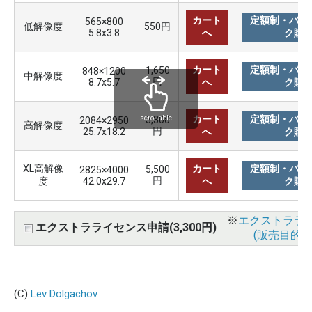
カート
定額制・バリ
565×800
低解像度
550円
5.8x3.8
へ
ク購
カート
定額制・バリ
1,650
848×1200
中解像度
円
8.7x5.7
へ
ク購
カート
定額制・バリ
3,300
scrollable
2084×2950
高解像度
円
25.7x18.2
へ
ク購
XL高解像
カート
定額制・バリ
5,500
2825×4000
円
度
42.0x29.7
へ
ク購
※
エクストララ
エクストラライセンス申請(3,300円)
(販売目的使
(C)
Lev Dolgachov