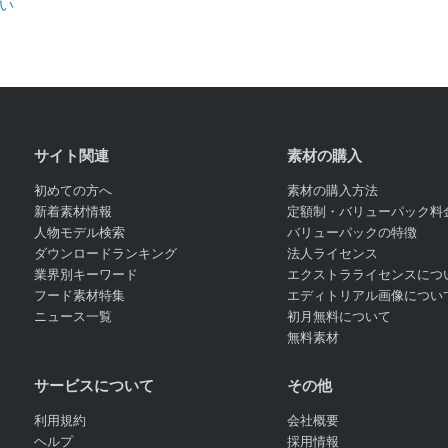
い
サイト関連
素材の購入
初めての方へ
素材の購入方法
新着素材情報
定額制・バリューパック料
人物モデル検索
バリューパックの特徴
ダウンロードランキング
法人ライセンス
業界別キーワード
エクストラライセンスにつ
フード素材特集
エディトリアル画像につい
ニュース一覧
初月無料について
無料素材
サービスについて
その他
利用規約
会社概要
ヘルプ
採用情報