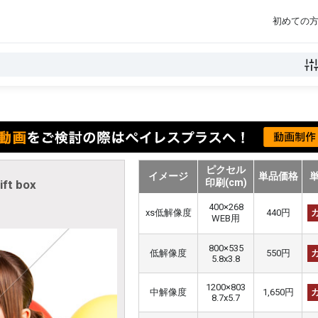
初めての
ピクセル
イメージ
単品価格
印刷(cm)
ift box
400×268
xs低解像度
440円
WEB用
800×535
低解像度
550円
5.8x3.8
1200×803
中解像度
1,650円
8.7x5.7