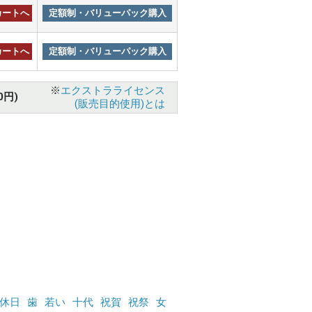
カートへ
定額制・バリューパック購入
カートへ
定額制・バリューパック購入
※
エクストラライセンス
0円)
(販売目的使用)とは
休日
歯
若い
十代
祝賀
祝祭
女