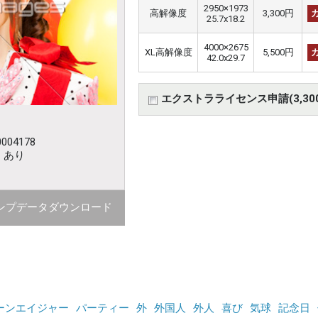
2950×1973
高解像度
3,300円
25.7x18.2
4000×2675
XL高解像度
5,500円
42.0x29.7
エクストラライセンス申請(3,30
004178
：あり
ンプデータダウンロード
ーンエイジャー
パーティー
外
外国人
外人
喜び
気球
記念日