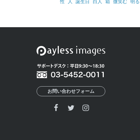
性
人
誕生日
白人
箱
微笑む
明る
お問い合わせフォーム