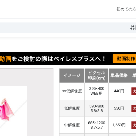
初めての
ピクセル
イメージ
単品価格
印刷(cm)
295×400
xs低解像度
440円
WEB用
590×800
低解像度
550円
5.8x3.8
885×1200
中解像度
1,650円
8.7x5.7