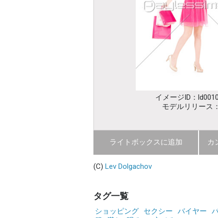
イメージID：ld0010
モデルリリース
ライトボックスに追加
カ
(C)
Lev Dolgachov
タグ一覧
ショッピング
セクシー
バイヤー