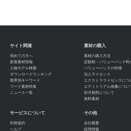
サイト関連
素材の購入
初めての方へ
素材の購入方法
新着素材情報
定額制・バリューパック料
人物モデル検索
バリューパックの特徴
ダウンロードランキング
法人ライセンス
業界別キーワード
エクストラライセンスにつ
フード素材特集
エディトリアル画像につい
ニュース一覧
初月無料について
無料素材
サービスについて
その他
利用規約
会社概要
ヘルプ
採用情報