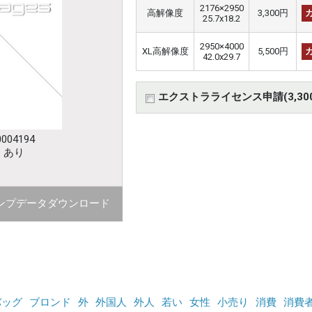
2176×2950
高解像度
3,300円
25.7x18.2
2950×4000
XL高解像度
5,500円
42.0x29.7
エクストラライセンス申請(3,30
004194
：あり
ンプデータダウンロード
バッグ
ブロンド
外
外国人
外人
若い
女性
小売り
消費
消費