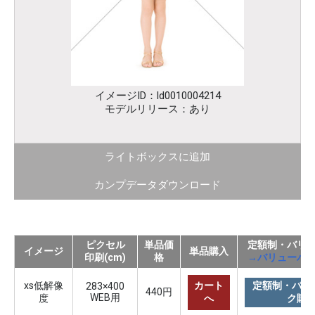
イメージID：ld0010004214
モデルリリース：あり
ライトボックスに追加
カンプデータダウンロード
ピクセル
単品価
定額制・バリ
イメージ
単品購入
印刷(cm)
格
→バリューパ
xs低解像
カート
定額制・バリ
283×400
440円
WEB用
度
へ
ク購