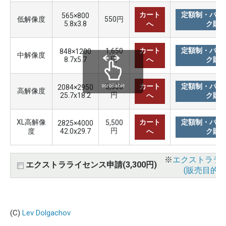
カート
定額制・バリ
565×800
低解像度
550円
5.8x3.8
へ
ク購
カート
定額制・バリ
1,650
848×1200
中解像度
円
8.7x5.7
へ
ク購
カート
定額制・バリ
3,300
scrollable
2084×2950
高解像度
円
25.7x18.2
へ
ク購
XL高解像
カート
定額制・バリ
5,500
2825×4000
円
度
42.0x29.7
へ
ク購
※
エクストララ
エクストラライセンス申請(3,300円)
(販売目的使
(C)
Lev Dolgachov