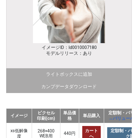
イメージID：ld0010007180
モデルリリース：あり
ライトボックスに追加
カンプデータダウンロード
ピクセル
単品価
定額制・バリ
イメージ
単品購入
印刷(cm)
格
→バリューパ
xs低解像
カート
定額制・バリ
268×400
440円
WEB用
度
へ
ク購