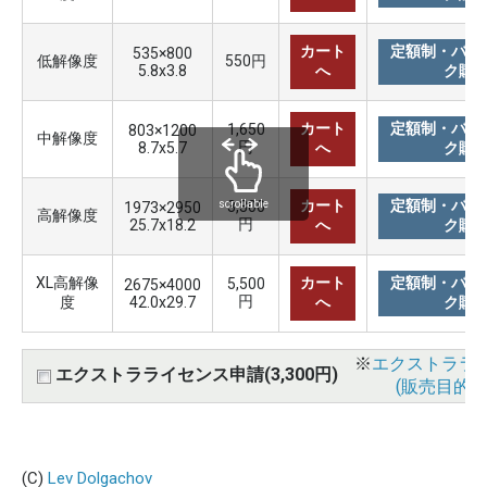
カート
定額制・バリ
535×800
低解像度
550円
5.8x3.8
へ
ク購
カート
定額制・バリ
1,650
803×1200
中解像度
円
8.7x5.7
へ
ク購
カート
定額制・バリ
3,300
scrollable
1973×2950
高解像度
円
25.7x18.2
へ
ク購
XL高解像
カート
定額制・バリ
5,500
2675×4000
円
度
42.0x29.7
へ
ク購
※
エクストララ
エクストラライセンス申請(3,300円)
(販売目的使
(C)
Lev Dolgachov