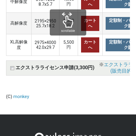
中解像度
円
8.7x5.7
へ
ク購
カート
定額制・バリ
3,300
2195×2950
高解像度
円
25.7x18.2
へ
ク購
scrollable
XL高解像
カート
定額制・バリ
5,500
2975×4000
円
度
42.0x29.7
へ
ク購
※
エクストララ
エクストラライセンス申請(3,300円)
(販売目的使
(C)
monkey