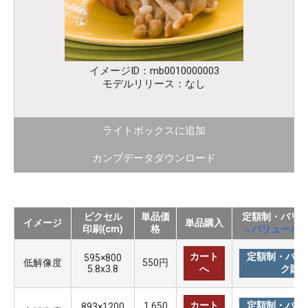
イメージID：mb0010000003
モデルリリース：なし
ライトボックスに追加
カンプデータダウンロード
ピクセル
単品価
定額制・バリ
イメージ
単品購入
印刷(cm)
格
→バリューパ
カート
定額制・バリ
595×800
低解像度
550円
5.8x3.8
へ
ク購
カート
定額制・バリ
1,650
893×1200