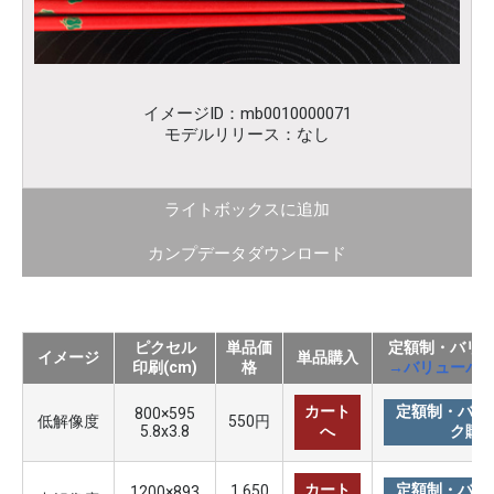
イメージID：mb0010000071
モデルリリース：なし
ライトボックスに追加
カンプデータダウンロード
ピクセル
単品価
定額制・バリ
イメージ
単品購入
印刷(cm)
格
→バリューパ
カート
定額制・バリ
800×595
低解像度
550円
5.8x3.8
へ
ク購
カート
定額制・バリ
1,650
1200×893