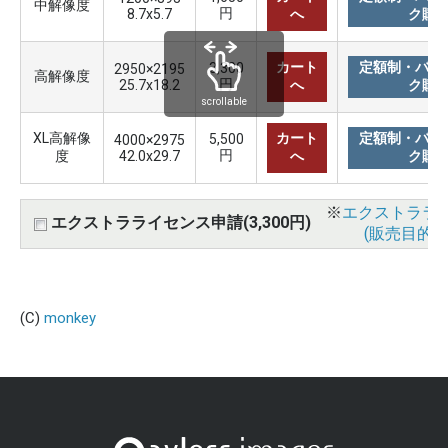
中解像度
円
8.7x5.7
へ
ク購
カート
定額制・バリ
3,300
2950×2195
高解像度
円
25.7x18.2
へ
ク購
scrollable
XL高解像
カート
定額制・バリ
5,500
4000×2975
円
度
42.0x29.7
へ
ク購
※
エクストララ
エクストラライセンス申請(3,300円)
(販売目的使
(C)
monkey