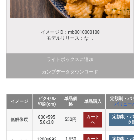
イメージID：mb0010000108
モデルリリース：なし
ライトボックスに追加
カンプデータダウンロード
ピクセル
単品価
定額制・バリ
イメージ
単品購入
印刷(cm)
格
→バリューパ
カート
定額制・バリ
800×595
低解像度
550円
5.8x3.8
へ
ク購
カート
定額制・バリ
1,650
1200×893