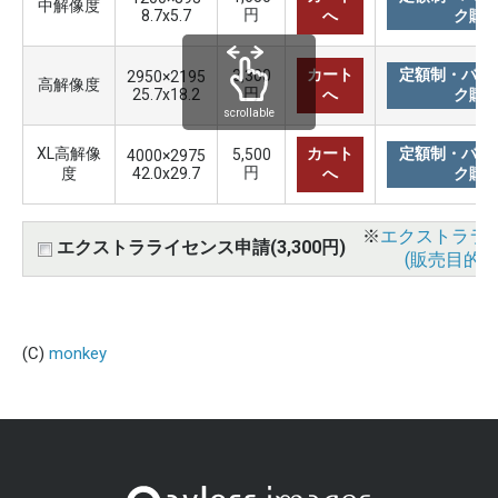
中解像度
円
8.7x5.7
へ
ク購
カート
定額制・バリ
3,300
2950×2195
高解像度
円
25.7x18.2
へ
ク購
scrollable
XL高解像
カート
定額制・バリ
5,500
4000×2975
円
度
42.0x29.7
へ
ク購
※
エクストララ
エクストラライセンス申請(3,300円)
(販売目的使
(C)
monkey