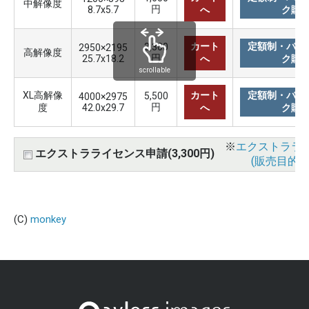
中解像度
円
8.7x5.7
へ
ク購
カート
定額制・バリ
3,300
2950×2195
高解像度
円
25.7x18.2
へ
ク購
scrollable
XL高解像
カート
定額制・バリ
5,500
4000×2975
円
度
42.0x29.7
へ
ク購
※
エクストララ
エクストラライセンス申請(3,300円)
(販売目的使
(C)
monkey