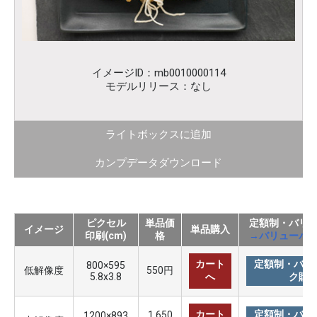
イメージID：mb0010000114
モデルリリース：なし
ライトボックスに追加
カンプデータダウンロード
ピクセル
単品価
定額制・バリ
イメージ
単品購入
印刷(cm)
格
→バリューパ
カート
定額制・バリ
800×595
低解像度
550円
5.8x3.8
へ
ク購
カート
定額制・バリ
1,650
1200×893