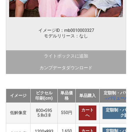
イメージID：mb0010003327
モデルリリース：なし
ライトボックスに追加
カンプデータダウンロード
ピクセル
単品価
定額制・バリ
イメージ
単品購入
印刷(cm)
格
→バリューパ
カート
定額制・バリ
800×595
低解像度
550円
5.8x3.8
へ
ク購
カート
定額制・バリ
1,650
1200×893