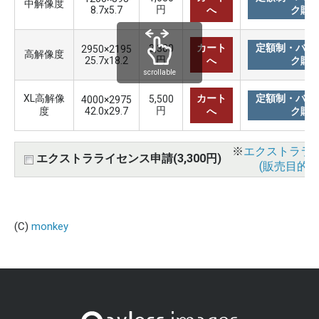
中解像度
円
8.7x5.7
へ
ク購
カート
定額制・バリ
3,300
2950×2195
高解像度
円
25.7x18.2
へ
ク購
scrollable
XL高解像
カート
定額制・バリ
5,500
4000×2975
円
度
42.0x29.7
へ
ク購
※
エクストララ
エクストラライセンス申請(3,300円)
(販売目的使
(C)
monkey