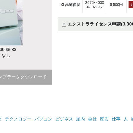
2675×4000
XL高解像度
5,500円
42.0x29.7
エクストラライセンス申請(3,30
003683
：なし
ンプデータダウンロード
タ
テクノロジー
パソコン
ビジネス
屋内
会社
座る
仕事
人