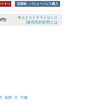
カートへ
定額制・バリューパック購入
※
エクストラライセンス
0円)
(販売目的使用)とは
男
昼間
日
労働