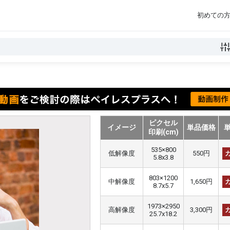
初めての
ピクセル
イメージ
単品価格
印刷(cm)
535×800
低解像度
550円
5.8x3.8
803×1200
中解像度
1,650円
8.7x5.7
1973×2950
高解像度
3,300円
25.7x18.2