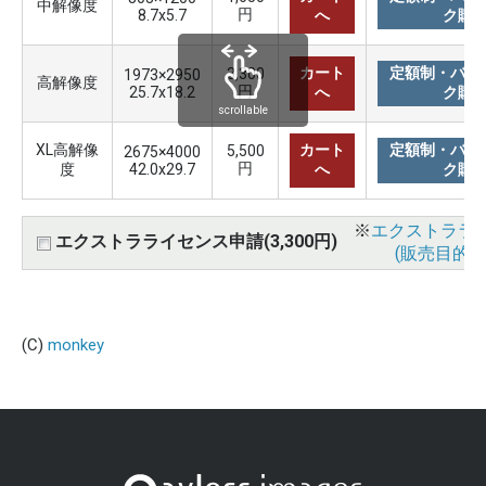
中解像度
円
8.7x5.7
へ
ク購
カート
定額制・バリ
3,300
1973×2950
高解像度
円
25.7x18.2
へ
ク購
scrollable
XL高解像
カート
定額制・バリ
5,500
2675×4000
円
度
42.0x29.7
へ
ク購
※
エクストララ
エクストラライセンス申請(3,300円)
(販売目的使
(C)
monkey