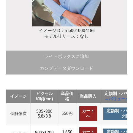
イメージID：mb0010004186
モデルリリース：なし
ライトボックスに追加
カンプデータダウンロード
ピクセル
単品価
定額制・バリ
イメージ
単品購入
印刷(cm)
格
→バリューパ
カート
定額制・バリ
535×800
低解像度
550円
5.8x3.8
へ
ク購
カート
定額制・バリ
1,650
803×1200