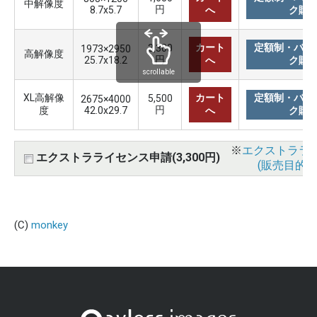
中解像度
円
8.7x5.7
へ
ク購
カート
定額制・バリ
3,300
1973×2950
高解像度
円
25.7x18.2
へ
ク購
scrollable
XL高解像
カート
定額制・バリ
5,500
2675×4000
円
度
42.0x29.7
へ
ク購
※
エクストララ
エクストラライセンス申請(3,300円)
(販売目的使
(C)
monkey