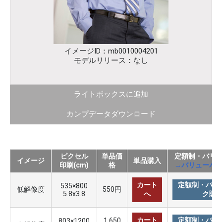
イメージID：mb0010004201
モデルリリース：なし
ライトボックスに追加
カンプデータダウンロード
ピクセル
単品価
定額制・バリ
イメージ
単品購入
印刷(cm)
格
→バリューパ
カート
定額制・バリ
535×800
低解像度
550円
5.8x3.8
へ
ク購
カート
定額制・バリ
1,650
803×1200