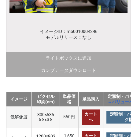
イメージID：mb0010004246
モデルリリース：なし
ライトボックスに追加
カンプデータダウンロード
ピクセル
単品価
定額制・バリ
イメージ
単品購入
印刷(cm)
格
→バリューパ
カート
定額制・バリ
800×535
低解像度
550円
5.8x3.8
へ
ク購
カート
定額制・バリ
1,650
1200×803