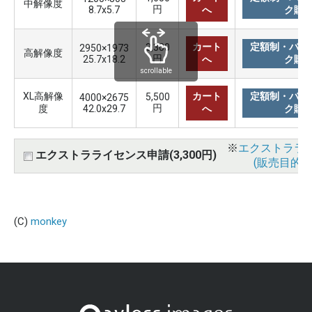
中解像度
円
8.7x5.7
へ
ク購
カート
定額制・バリ
3,300
2950×1973
高解像度
円
25.7x18.2
へ
ク購
scrollable
XL高解像
カート
定額制・バリ
5,500
4000×2675
円
度
42.0x29.7
へ
ク購
※
エクストララ
エクストラライセンス申請(3,300円)
(販売目的使
(C)
monkey