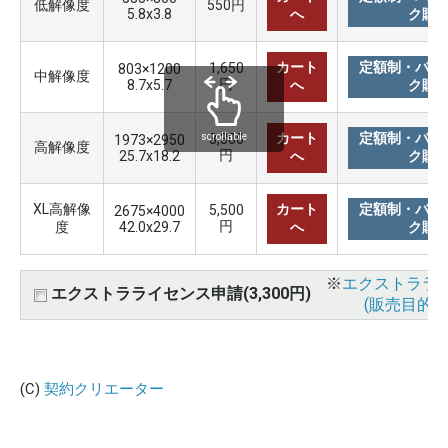
低解像度
550円
5.8x3.8
へ
ク購
カート
定額制・バリ
1,650
803×1200
中解像度
円
8.7x5.7
へ
ク購
カート
定額制・バリ
3,300
scrollable
1973×2950
高解像度
円
25.7x18.2
へ
ク購
XL高解像
カート
定額制・バリ
5,500
2675×4000
円
度
42.0x29.7
へ
ク購
※
エクストララ
エクストラライセンス申請(3,300円)
(販売目的使
(C)
契約クリエーター