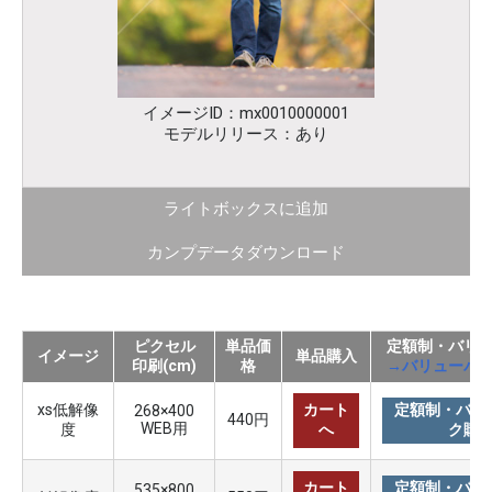
イメージID：mx0010000001
モデルリリース：あり
ライトボックスに追加
カンプデータダウンロード
ピクセル
単品価
定額制・バリ
イメージ
単品購入
印刷(cm)
格
→バリューパ
xs低解像
カート
定額制・バリ
268×400
440円
WEB用
度
へ
ク購
カート
定額制・バリ
535×800