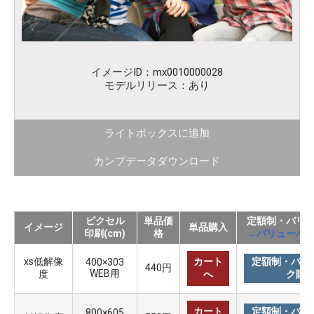
イメージID：mx0010000028
モデルリリース：あり
ライトボックスに追加
カンプデータダウンロード
ピクセル
単品価
定額制・バリ
イメージ
単品購入
印刷(cm)
格
→バリューパ
xs低解像
カート
定額制・バリ
400×303
440円
WEB用
度
へ
ク購
カート
定額制・バリ
800×605