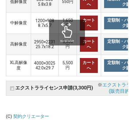
低解像度
550円
5.8x3.8
へ
ク購
カート
定額制・バリ
1,650
1200×908
中解像度
円
8.7x5.7
へ
ク購
カート
定額制・バリ
3,300
scrollable
2950×2231
高解像度
円
25.7x18.2
へ
ク購
XL高解像
カート
定額制・バリ
5,500
4000×3025
円
度
42.0x29.7
へ
ク購
※
エクストララ
エクストラライセンス申請(3,300円)
(販売目的使
(C)
契約クリエーター