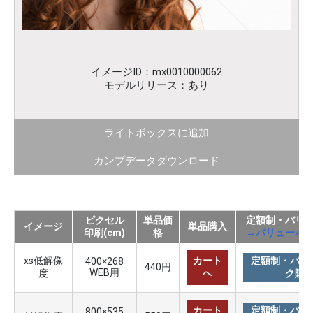
イメージID：mx0010000062
モデルリリース：あり
ライトボックスに追加
カンプデータダウンロード
ピクセル
単品価
定額制・バリ
イメージ
単品購入
印刷(cm)
格
→バリューパ
xs低解像
カート
定額制・バリ
400×268
440円
WEB用
度
へ
ク購
カート
定額制・バリ
800×535