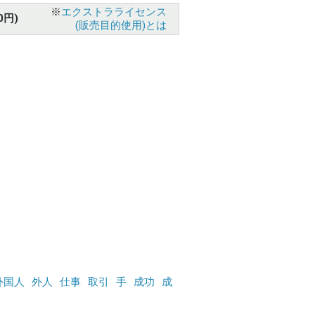
※
エクストラライセンス
0円)
(販売目的使用)とは
外国人
外人
仕事
取引
手
成功
成