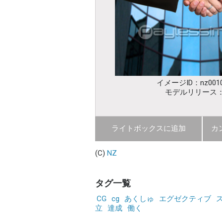
イメージID：nz0010
モデルリリース
ライトボックスに追加
カ
(C)
NZ
タグ一覧
CG
cg
あくしゅ
エグゼクティブ
立
達成
働く