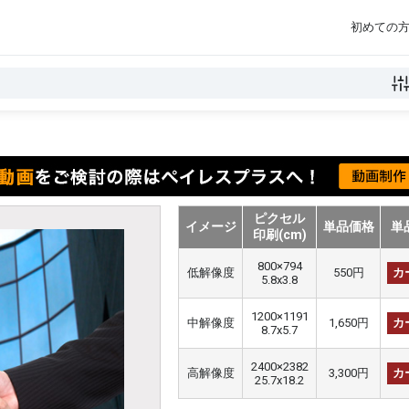
初めての
ピクセル
イメージ
単品価格
単
印刷(cm)
800×794
低解像度
550円
カ
5.8x3.8
1200×1191
中解像度
1,650円
カ
8.7x5.7
2400×2382
高解像度
3,300円
カ
25.7x18.2