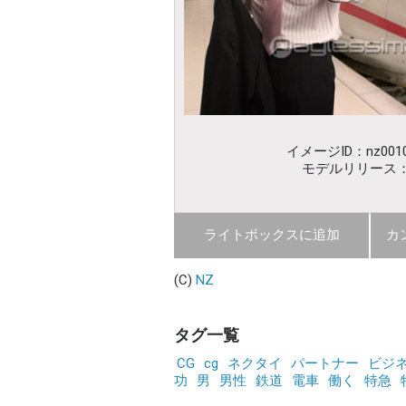
イメージID：nz0010
モデルリリース
ライトボックスに追加
カ
(C)
NZ
タグ一覧
CG
cg
ネクタイ
パートナー
ビジ
功
男
男性
鉄道
電車
働く
特急