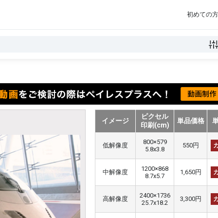
初めての
ピクセル
イメージ
単品価格
印刷(cm)
800×579
低解像度
550円
5.8x3.8
1200×868
中解像度
1,650円
8.7x5.7
2400×1736
高解像度
3,300円
25.7x18.2