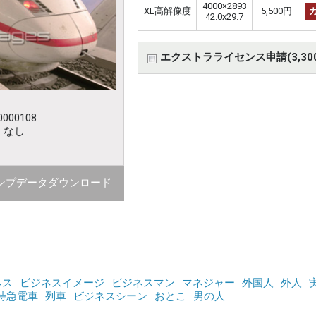
4000×2893
XL高解像度
5,500円
42.0x29.7
エクストラライセンス申請(3,30
000108
：なし
ンプデータダウンロード
ネス
ビジネスイメージ
ビジネスマン
マネジャー
外国人
外人
特急電車
列車
ビジネスシーン
おとこ
男の人