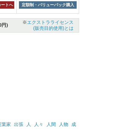
カートへ
定額制・バリューパック購入
※
エクストラライセンス
0円)
(販売目的使用)とは
実業家
出張
人
人々
人間
人物
成