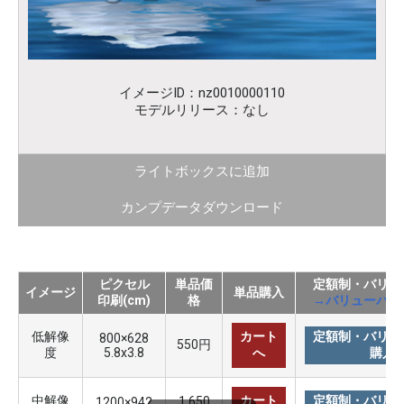
イメージID：nz0010000110
モデルリリース：なし
ライトボックスに追加
カンプデータダウンロード
ピクセル
単品価
定額制・バリュ
イメージ
単品購入
印刷(cm)
格
→バリューパッ
低解像
カート
定額制・バリュ
800×628
550円
度
5.8x3.8
へ
購入
中解像
カート
定額制・バリュ
1,650
1200×942