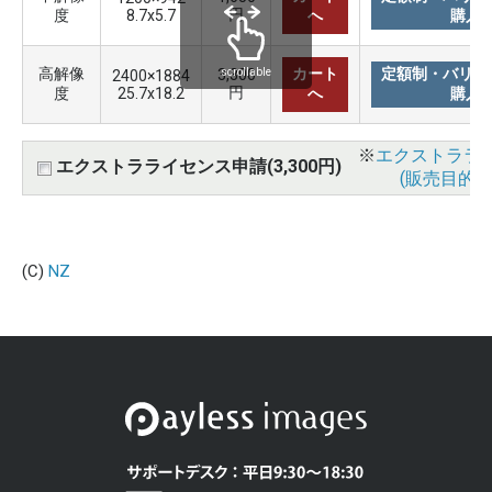
円
度
8.7x5.7
へ
購入
高解像
カート
定額制・バリュ
3,300
scrollable
2400×1884
円
度
25.7x18.2
へ
購入
※
エクストララ
エクストラライセンス申請(3,300円)
(販売目的使
(C)
NZ