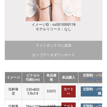
イメージID：nz0010000118
モデルリリース：なし
ライトボックスに追加
カンプデータダウンロード
ピクセル
単品価
定額制・バリュ
イメージ
単品購入
印刷(cm)
格
→バリューパッ
低解像
カート
定額制・バリュ
530×800
550円
度
5.8x3.8
へ
購入
中解像
カート
定額制・バリュ
1,650
794×1200