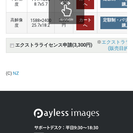
円
度
8.7x5.7
へ
購入
高解像
カート
定額制・バリュ
3,300
scrollable
1588×2400
円
度
25.7x18.2
へ
購入
※
エクストララ
エクストラライセンス申請(3,300円)
(販売目的使
(C)
NZ