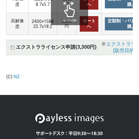
円
度
8.7x5.7
へ
購入
高解像
カート
定額制・バリュ
3,300
scrollable
2400×1588
円
度
25.7x18.2
へ
購入
※
エクストララ
エクストラライセンス申請(3,300円)
(販売目的使
(C)
NZ