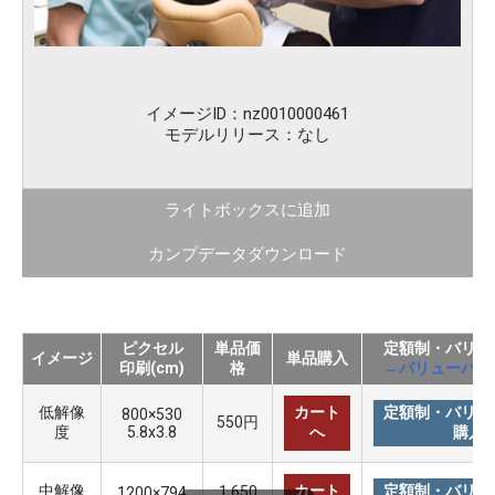
イメージID：nz0010000461
モデルリリース：なし
ライトボックスに追加
カンプデータダウンロード
ピクセル
単品価
定額制・バリュ
イメージ
単品購入
印刷(cm)
格
→バリューパッ
低解像
カート
定額制・バリュ
800×530
550円
度
5.8x3.8
へ
購入
中解像
カート
定額制・バリュ
1,650
1200×794