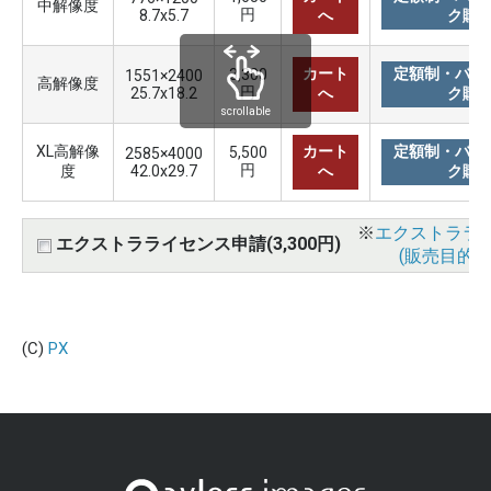
中解像度
円
8.7x5.7
へ
ク購
カート
定額制・バリ
3,300
1551×2400
高解像度
円
25.7x18.2
へ
ク購
scrollable
XL高解像
カート
定額制・バリ
5,500
2585×4000
円
度
42.0x29.7
へ
ク購
※
エクストララ
エクストラライセンス申請(3,300円)
(販売目的使
(C)
PX