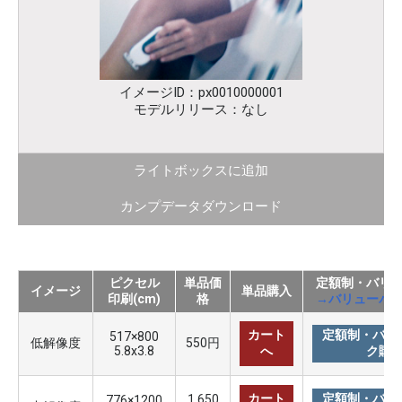
イメージID：px0010000001
モデルリリース：なし
ライトボックスに追加
カンプデータダウンロード
ピクセル
単品価
定額制・バリ
イメージ
単品購入
印刷(cm)
格
→バリューパ
カート
定額制・バリ
517×800
低解像度
550円
5.8x3.8
へ
ク購
カート
定額制・バリ
1,650
776×1200