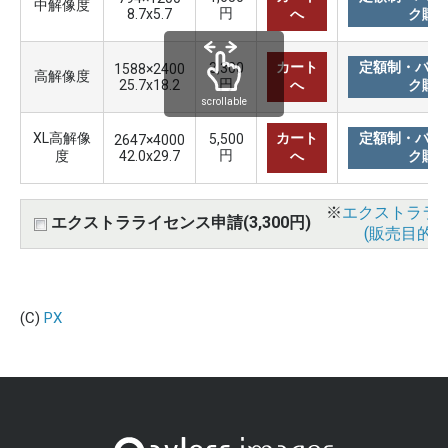
中解像度
円
8.7x5.7
へ
ク購
カート
定額制・バリ
3,300
1588×2400
高解像度
円
25.7x18.2
へ
ク購
scrollable
XL高解像
カート
定額制・バリ
5,500
2647×4000
円
度
42.0x29.7
へ
ク購
※
エクストララ
エクストラライセンス申請(3,300円)
(販売目的使
(C)
PX