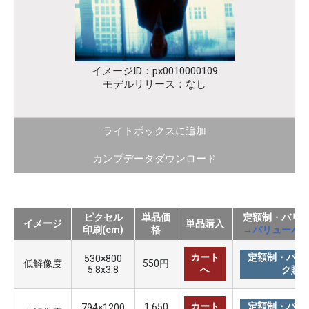
イメージID：px0010000109
モデルリリース：なし
ライトボックスに追加
カンプデータダウンロード
ピクセル
単品価
定額制・バリ
イメージ
単品購入
印刷(cm)
格
→バリューパ
カート
定額制・バリ
530×800
低解像度
550円
5.8x3.8
へ
ク購
カート
定額制・バリ
1,650
794×1200