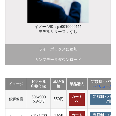
イメージID：px0010000111
モデルリリース：なし
ライトボックスに追加
カンプデータダウンロード
ピクセル
単品価
定額制・バリ
イメージ
単品購入
印刷(cm)
格
→バリューパ
カート
定額制・バリ
536×800
低解像度
550円
5.8x3.8
へ
ク購
カート
定額制・バリ
1,650
804×1200