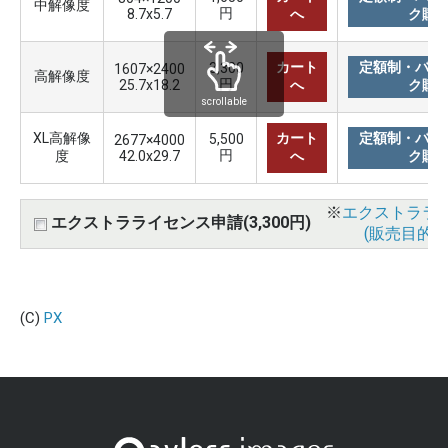
中解像度
円
8.7x5.7
へ
ク購
カート
定額制・バリ
3,300
1607×2400
高解像度
円
25.7x18.2
へ
ク購
scrollable
XL高解像
カート
定額制・バリ
5,500
2677×4000
円
度
42.0x29.7
へ
ク購
※
エクストララ
エクストラライセンス申請(3,300円)
(販売目的使
(C)
PX