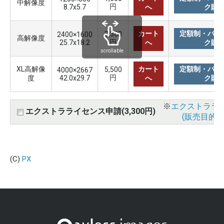
中解像度
円
8.7x5.7
へ
ク購
カート
定額制・バリ
3,300
2400×1600
高解像度
円
25.7x18.2
へ
ク購
scrollable
XL高解像
カート
定額制・バリ
5,500
4000×2667
円
度
42.0x29.7
へ
ク購
※
エクストララ
エクストラライセンス申請(3,300円)
(販売目的使
(C)
PX