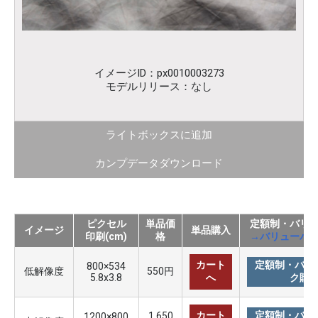
イメージID：px0010003273
モデルリリース：なし
ライトボックスに追加
カンプデータダウンロード
ピクセル
単品価
定額制・バリ
イメージ
単品購入
印刷(cm)
格
→バリューパ
カート
定額制・バリ
800×534
低解像度
550円
5.8x3.8
へ
ク購
カート
定額制・バリ
1,650
1200×800