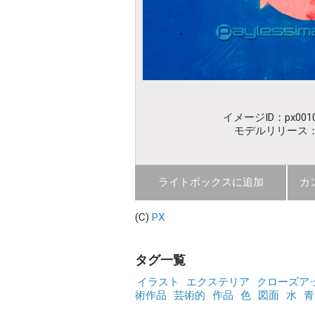
イメージID：px0010
モデルリリース
ライトボックスに追加
カ
(C)
PX
タグ一覧
イラスト
エクステリア
クローズア
術作品
芸術的
作品
色
図面
水
青