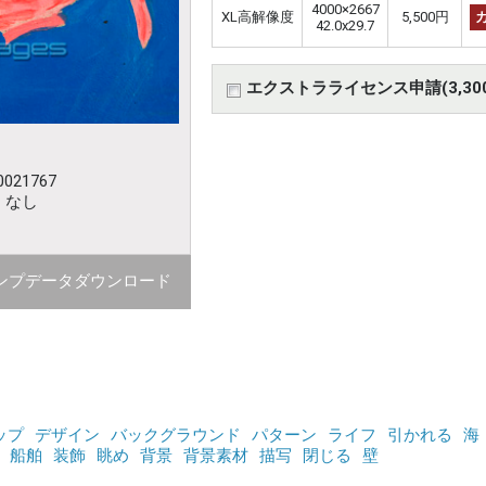
4000×2667
XL高解像度
5,500円
42.0x29.7
エクストラライセンス申請(3,30
021767
：なし
ンプデータダウンロード
ップ
デザイン
バックグラウンド
パターン
ライフ
引かれる
海
船舶
装飾
眺め
背景
背景素材
描写
閉じる
壁