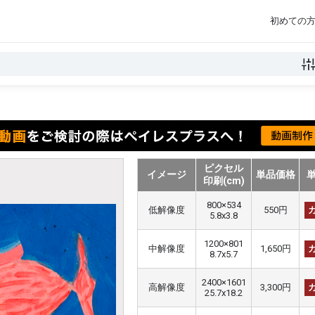
初めての
ピクセル
イメージ
単品価格
印刷(cm)
800×534
低解像度
550円
5.8x3.8
1200×801
中解像度
1,650円
8.7x5.7
2400×1601
高解像度
3,300円
25.7x18.2