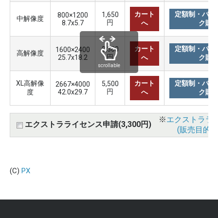
カート
定額制・バリ
1,650
800×1200
中解像度
円
8.7x5.7
へ
ク購
カート
定額制・バリ
3,300
1600×2400
高解像度
円
25.7x18.2
へ
ク購
scrollable
XL高解像
カート
定額制・バリ
5,500
2667×4000
円
度
42.0x29.7
へ
ク購
※
エクストララ
エクストラライセンス申請(3,300円)
(販売目的使
(C)
PX