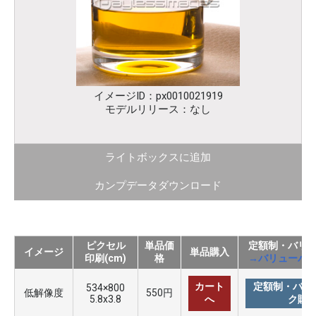
イメージID：px0010021919
モデルリリース：なし
ライトボックスに追加
カンプデータダウンロード
ピクセル
単品価
定額制・バリ
イメージ
単品購入
印刷(cm)
格
→バリューパ
カート
定額制・バリ
534×800
低解像度
550円
5.8x3.8
へ
ク購