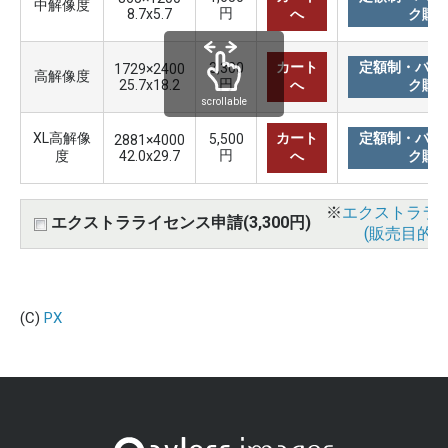
中解像度
円
8.7x5.7
へ
ク購
カート
定額制・バリ
3,300
1729×2400
高解像度
円
25.7x18.2
へ
ク購
scrollable
XL高解像
カート
定額制・バリ
5,500
2881×4000
円
度
42.0x29.7
へ
ク購
※
エクストララ
エクストラライセンス申請(3,300円)
(販売目的使
(C)
PX