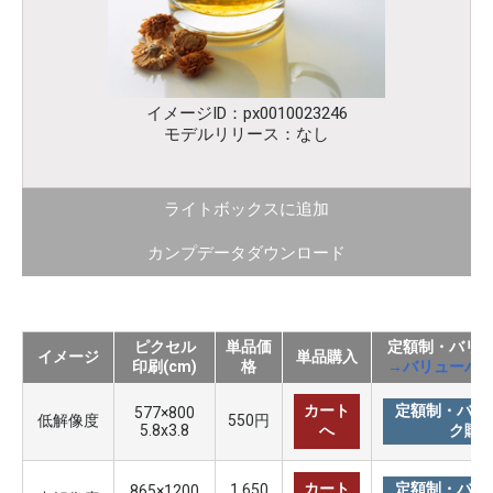
イメージID：px0010023246
モデルリリース：なし
ライトボックスに追加
カンプデータダウンロード
ピクセル
単品価
定額制・バリ
イメージ
単品購入
印刷(cm)
格
→バリューパ
カート
定額制・バリ
577×800
低解像度
550円
5.8x3.8
へ
ク購
カート
定額制・バリ
1,650
865×1200