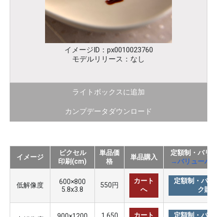
イメージID：px0010023760
モデルリリース：なし
ライトボックスに追加
カンプデータダウンロード
ピクセル
単品価
定額制・バリ
イメージ
単品購入
印刷(cm)
格
→バリューパ
カート
定額制・バリ
600×800
低解像度
550円
5.8x3.8
へ
ク購
カート
定額制・バリ
1,650
900×1200