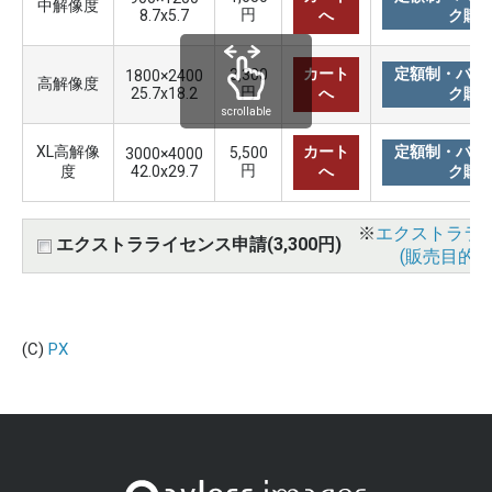
中解像度
円
8.7x5.7
へ
ク購
カート
定額制・バリ
3,300
1800×2400
高解像度
円
25.7x18.2
へ
ク購
scrollable
XL高解像
カート
定額制・バリ
5,500
3000×4000
円
度
42.0x29.7
へ
ク購
※
エクストララ
エクストラライセンス申請(3,300円)
(販売目的使
(C)
PX