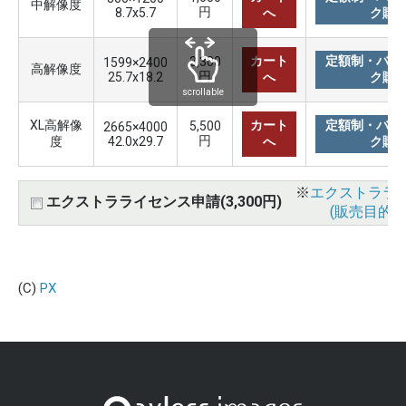
中解像度
円
8.7x5.7
へ
ク購
カート
定額制・バリ
3,300
1599×2400
高解像度
円
25.7x18.2
へ
ク購
scrollable
XL高解像
カート
定額制・バリ
5,500
2665×4000
円
度
42.0x29.7
へ
ク購
※
エクストララ
エクストラライセンス申請(3,300円)
(販売目的使
(C)
PX