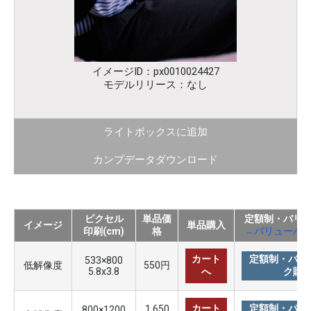
イメージID：px0010024427
モデルリリース：なし
ライトボックスに追加
カンプデータダウンロード
ピクセル
単品価
定額制・バリ
イメージ
単品購入
印刷(cm)
格
→バリューパ
カート
定額制・バリ
533×800
低解像度
550円
5.8x3.8
へ
ク購
カート
定額制・バリ
1,650
800×1200