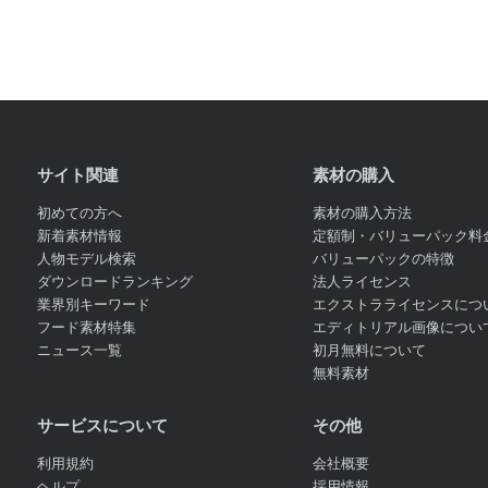
サイト関連
素材の購入
初めての方へ
素材の購入方法
新着素材情報
定額制・バリューパック料
人物モデル検索
バリューパックの特徴
ダウンロードランキング
法人ライセンス
業界別キーワード
エクストラライセンスにつ
フード素材特集
エディトリアル画像につい
ニュース一覧
初月無料について
無料素材
サービスについて
その他
利用規約
会社概要
ヘルプ
採用情報