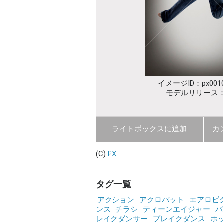
イメージID：px0010
モデルリリース
ライトボックスに追加
カ
(C)
PX
タグ一覧
アクション
アクロバット
エアロビ
ンス
チラシ
ティーンエイジャー
バ
レイクダンサー
ブレイクダンス
ホ