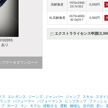
1973×2950
高解像度
3,300円
25.7x18.2
2675×4000
XL高解像度
5,500円
42.0x29.7
エクストラライセンス申請(3,30
102095
：あり
ンプデータダウンロード
クス
エレガンス
ジーンズ
ジャンパー
ジャンプ
スキル
スタイ
ランス
パフォーマー
パフォーマンス
ヒップホップ
ファッショ
ップ
ポーズ
マン
モデル
移動する
運動
極端な
近代的
若い