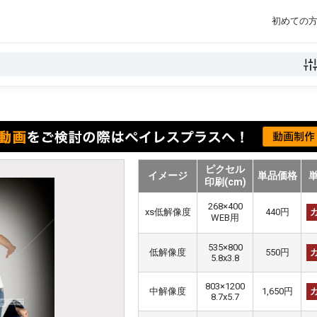
初めての
ピクセル
イメージ
単品価格
印刷(cm)
268×400
xs低解像度
440円
WEB用
535×800
低解像度
550円
5.8x3.8
803×1200
中解像度
1,650円
8.7x5.7