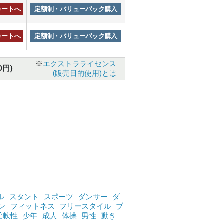
カートへ
定額制・バリューパック購入
カートへ
定額制・バリューパック購入
※
エクストラライセンス
0円)
(販売目的使用)とは
ル
スタント
スポーツ
ダンサー
ダ
ン
フィットネス
フリースタイル
ブ
柔軟性
少年
成人
体操
男性
動き