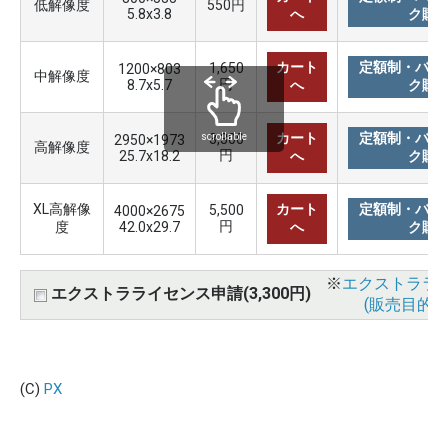
低解像度
550円
5.8x3.8
へ
ク購
カート
定額制・バリ
1,650
1200×803
中解像度
円
8.7x5.7
へ
ク購
カート
定額制・バリ
3,300
scrollable
2950×1973
高解像度
円
25.7x18.2
へ
ク購
XL高解像
カート
定額制・バリ
5,500
4000×2675
円
度
42.0x29.7
へ
ク購
※
エクストララ
エクストラライセンス申請(3,300円)
(販売目的使
(C)
PX