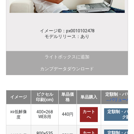
イメージID：px0010102478
モデルリリース：あり
ライトボックスに追加
カンプデータダウンロード
ピクセル
単品価
定額制・バリ
イメージ
単品購入
印刷(cm)
格
→バリューパ
xs低解像
カート
定額制・バリ
400×268
440円
WEB用
度
へ
ク購
カート
定額制・バリ
800×535